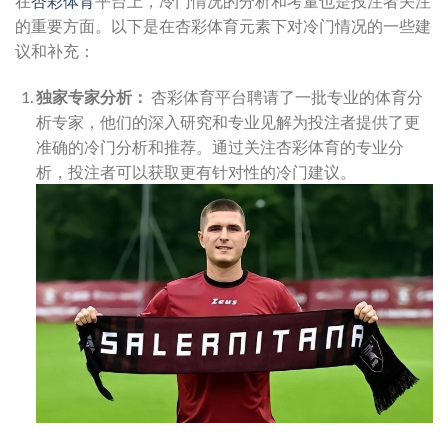
在
杏彩体育
平台上，冷门情况的分析和考量也是投注者关注
的重要方面。以下是在杏彩体育元素下对冷门情况的一些建
议和补充：
独家专家分析：
杏彩体育平台聘请了一批专业的体育分
析专家，他们的深入研究和专业见解为投注者提供了更
准确的冷门分析和推荐。通过关注杏彩体育的专业分
析，投注者可以获取更有针对性的冷门建议。