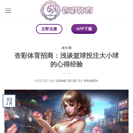
Skip
to
content
APP下载
立即注册
未分类
杏彩体育招商：浅谈篮球投注大小球
的心得经验
POSTED ON
2024年2月3日
BY
XINWEN
03
2 月