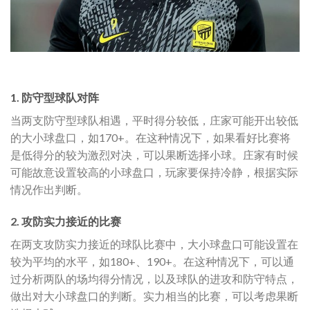
1. 防守型球队对阵
当两支防守型球队相遇，平时得分较低，庄家可能开出较低
的大小球盘口，如170+。在这种情况下，如果看好比赛将
是低得分的较为激烈对决，可以果断选择小球。庄家有时候
可能故意设置较高的小球盘口，玩家要保持冷静，根据实际
情况作出判断。
2. 攻防实力接近的比赛
在两支攻防实力接近的球队比赛中，大小球盘口可能设置在
较为平均的水平，如180+、190+。在这种情况下，可以通
过分析两队的场均得分情况，以及球队的进攻和防守特点，
做出对大小球盘口的判断。实力相当的比赛，可以考虑果断