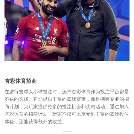
杏彩体育招商
在进行篮球大小球投注时，选择杏彩体育作为投注平台都是
不错的选择。它们提供丰富的篮球赛事，而且拥有专业的招
商计划，为玩家提供更多的投注机会和优惠活动。通过加入
杏彩体育的招商计划，玩家不仅可以享受到丰富的篮球投注
体验，还能获得额外的收益。