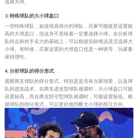
选择大球。
3. 特殊球队的大小球盘口
一些特殊球队，如连续高得分的球队，庄家可能故意设置较
高的大球盘口，但这并不意味着一定要选择小球。在分析球
队特点和对手实力的基础上，可以根据实际情况灵活选择大
小球。有时候，庄家设置的大球盘口也是一种诱导，玩家要
保持理性。
4. 分析球队的得分形式
观察两支球队的得分形式，特别是是否有当家球星，以及球
队的进攻战术。在两支进攻型球队相遇时，大小球盘口可能
设置较高，而在两支防守型球队相遇时，可能设置较低。根
据球队的得分形式，可以更好地判断大小球的投注方向。