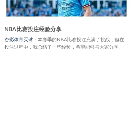
NBA比赛投注经验分享
杏彩体育买球
：本赛季的NBA比赛投注充满了挑战，但在
投注过程中，我总结了一些经验，希望能够与大家分享。