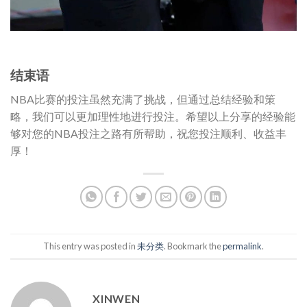
结束语
NBA比赛的投注虽然充满了挑战，但通过总结经验和策
略，我们可以更加理性地进行投注。希望以上分享的经验能
够对您的NBA投注之路有所帮助，祝您投注顺利、收益丰
厚！
This entry was posted in
未分类
. Bookmark the
permalink
.
XINWEN