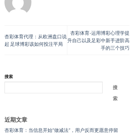
杏彩体育-运用博彩心理学提
杏彩体育代理：从欧洲盘口说
升自己以及足彩中新手进阶高
起 足球博彩该如何投注平局
手的三个技巧
搜索
搜
索
近期文章
杏彩体育：当信息开始“做减法”，用户反而更愿意停留