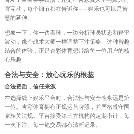
官互动，每个细节都在告诉你——娱乐也可以是智
慧的延伸。
想象一下，你一边看球，一边分析球员状态和赔率
波动，像个战术大师一样调整下注策略。这种智趣
结合的体验，正是杏彩体育想带给每一位用户的核
心乐趣。
合法与安全：放心玩乐的根基
合法资质，信任来源
在选择线上娱乐平台时，合法性与安全性永远是第
一位。杏彩体育拥有正规运营牌照，并严格遵守国
家相关法规。平台接受第三方机构的定期审计，每
一次下注、每一笔交易都有清晰记录。