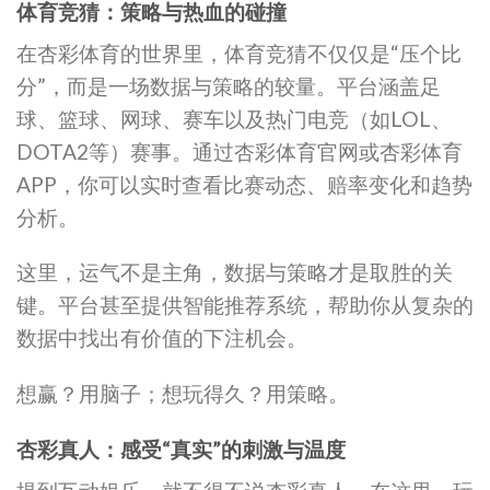
体育竞猜：策略与热血的碰撞
在杏彩体育的世界里，体育竞猜不仅仅是“压个比
分”，而是一场数据与策略的较量。平台涵盖足
球、篮球、网球、赛车以及热门电竞（如LOL、
DOTA2等）赛事。通过杏彩体育官网或杏彩体育
APP，你可以实时查看比赛动态、赔率变化和趋势
分析。
这里，运气不是主角，数据与策略才是取胜的关
键。平台甚至提供智能推荐系统，帮助你从复杂的
数据中找出有价值的下注机会。
想赢？用脑子；想玩得久？用策略。
杏彩真人：感受“真实”的刺激与温度