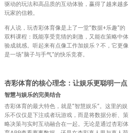
驱动的玩法和高品质的互动体验，赢得了越来越多
玩家的信赖。
有人说，玩杏彩体育像是上了一堂“数据+乐趣”的
双料课程：既能享受竞猜的刺激，又能在策略中体
验成就感。听起来有点像工作加娱乐？不，它更像
是一场“脑子与手气”的快乐竞赛。
杏彩体育的核心理念：让娱乐更聪明一点
智慧与娱乐的完美结合
杏彩体育的最大特色，就是“智慧娱乐”。这里的娱
乐不仅仅是下注或者玩游戏，而是将数据分析、策
略决策与实时互动融合在一起。无论是通过杏彩体
育APP查看赛事数据，还是在杏彩真人里与真人荷