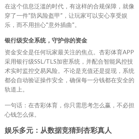
在这个信息泛滥的时代，有这样的合规保障，就像
穿了一件“防风险盔甲”，让玩家可以安心享受娱
乐，而不用担心“意外插曲”。
银行级安全系统，守护你的资金
资金安全是任何玩家最关注的焦点。杏彩体育APP
采用银行级SSL/TLS加密系统，并配合智能风控技
术实时监控交易风险。不论是充值还是提现，系统
都会自动验证操作安全，确保每一分钱都在安全的
轨道上。
一句话：在杏彩体育，你只需思考怎么赢，不必担
心钱怎么保。
娱乐多元：从数据竞猜到杏彩真人