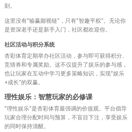
刻。
这里没有“输赢鄙视链”，只有“智趣平权”。无论你
是资深老手还是新手入门，社区都欢迎你。
社区活动与积分系统
杏彩体育定期举办社区活动，参与即可获得积分、
竞猜券和专属奖励。这不仅提升了娱乐的参与感，
也让玩家在互动中学习更多策略知识，实现“娱乐
+成长”的双赢。
理性娱乐：智慧玩家的必修课
“理性娱乐”是杏彩体育最强调的价值观。平台倡导
玩家合理分配时间与预算，不盲目下注，享受娱乐
的同时保持清醒。