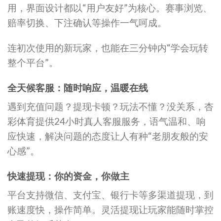
用，界面设计都以“用户友好”为核心。赛事浏览、
赔率切换、下注确认等操作一气呵成。
连初次使用的新玩家，也能在三分钟内“学会玩转
整个平台”。
全天候客服：随时响应，温暖在线
遇到充值问题？提现卡顿？玩法不懂？没关系，杏
彩体育提供24小时真人客服服务，语气温和、响
应快速，解决问题的态度让人有种“老朋友般的安
心感”。
快速提现：你的资金，你做主
平台支持微信、支付宝、银行卡等多渠道提现，到
账速度快，操作简单。灵活提现让玩家能随时掌控