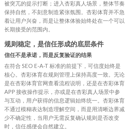
被突兀的提示打断；进入杏彩真人场景，整体节奏
保持自然，不刻意制造紧张氛围。杏彩体育并不急
着让用户兴奋，而是让整体体验始终处在一个可以
长期接受的范围内。
规则稳定，是信任形成的底层条件
信任不是承诺，而是反复验证的结果
在符合 SEO E-A-T 标准的前提下，可信度始终是
核心。杏彩体育在规则管理上保持高度一致。无论
是在杏彩体育官网查看流程说明，还是在杏彩体育
APP 接收操作提示，亦或是在杏彩真人场景中参
与互动，用户获得的信息逻辑始终统一。杏彩体育
不通过模糊表达制造理解空间，而是用清晰边界减
少不确定性，当用户无需反复确认规则是否改变
时，信任感便会自然建立。