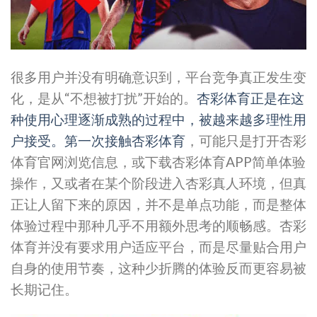
很多用户并没有明确意识到，平台竞争真正发生变
化，是从“不想被打扰”开始的。
杏彩体育正是在这
种使用心理逐渐成熟的过程中，被越来越多理性用
户接受。第一次接触杏彩体育
，可能只是打开杏彩
体育官网浏览信息，或下载杏彩体育APP简单体验
操作，又或者在某个阶段进入杏彩真人环境，但真
正让人留下来的原因，并不是单点功能，而是整体
体验过程中那种几乎不用额外思考的顺畅感。杏彩
体育并没有要求用户适应平台，而是尽量贴合用户
自身的使用节奏，这种少折腾的体验反而更容易被
长期记住。