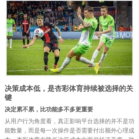
决策成本低，是杏彩体育持续被选择的关
键
决定累不累，比功能多不多更重要
从用户行为角度看，真正影响平台选择的并不是功
能数量，而是每一次操作是否需要付出额外心理成