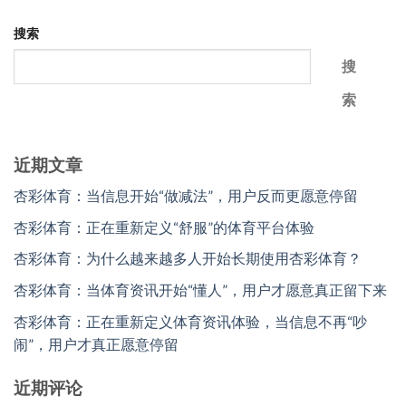
搜索
搜
索
近期文章
杏彩体育：当信息开始“做减法”，用户反而更愿意停留
杏彩体育：正在重新定义“舒服”的体育平台体验
杏彩体育：为什么越来越多人开始长期使用杏彩体育？
杏彩体育：当体育资讯开始“懂人”，用户才愿意真正留下来
杏彩体育：正在重新定义体育资讯体验，当信息不再“吵
闹”，用户才真正愿意停留
近期评论