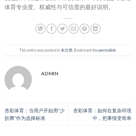
体育专业度、权威性与可信度的最好说明。
This entry was posted in
未分类
. Bookmark the
permalink
.
ADMIN
杏彩体育：当用户开始用“少
杏彩体育：如何在复杂环境
折腾”作为选择标准
中，把事情变简单