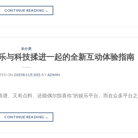
CONTINUE READING
→
未分类
乐与科技揉进一起的全新互动体验指南
TED ON
2025年11月20日
BY
ADMIN
靠谱、又有点料、还能偶尔惊喜你”的娱乐平台。而在众多平台之
CONTINUE READING
→