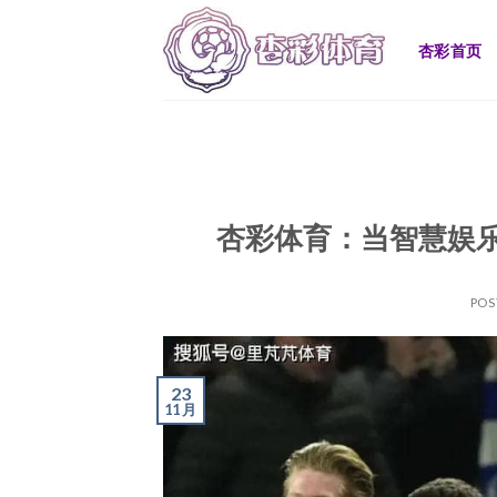
Skip
to
杏彩首页
content
杏彩体育：当智慧娱
POS
23
11 月